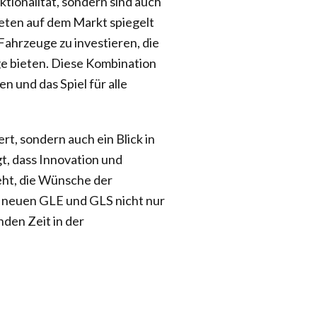
tionalität, sondern sind auch
reten auf dem Markt spiegelt
 Fahrzeuge zu investieren, die
ge bieten. Diese Kombination
 und das Spiel für alle
t, sondern auch ein Blick in
t, dass Innovation und
eht, die Wünsche der
ie neuen GLE und GLS nicht nur
den Zeit in der