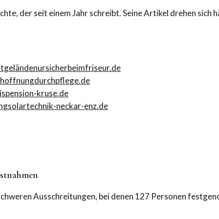
hichte, der seit einem Jahr schreibt. Seine Artikel drehen sic
atgelände
nursicherbeimfriseur.de
hoffnungdurchpflege.de
is
pension-kruse.de
ng
solartechnik-neckar-enz.de
Festnahmen
chweren Ausschreitungen, bei denen 127 Personen festgeno