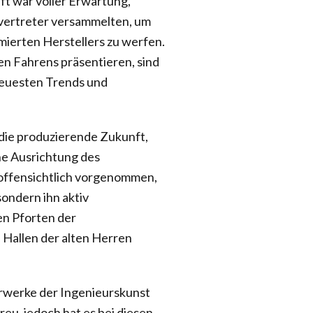
t war voller Erwartung,
nvertreter versammelten, um
mierten Herstellers zu werfen.
sen Fahrens präsentieren, sind
 neuesten Trends und
 die produzierende Zukunft,
he Ausrichtung des
offensichtlich vorgenommen,
ondern ihn aktiv
en Pforten der
n Hallen der alten Herren
erwerke der Ingenieurskunst
u, jedoch hat es bei diesen