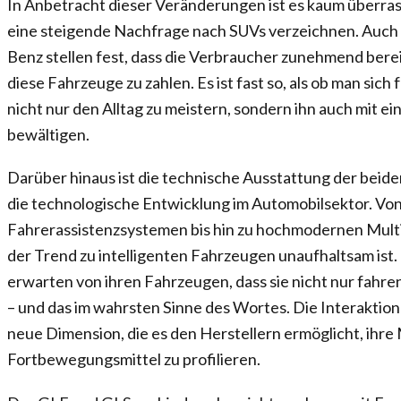
In Anbetracht dieser Veränderungen ist es kaum überra
eine steigende Nachfrage nach SUVs verzeichnen. Auc
Benz stellen fest, dass die Verbraucher zunehmend berei
diese Fahrzeuge zu zahlen. Es ist fast so, als ob man sic
nicht nur den Alltag zu meistern, sondern ihn auch mit ei
bewältigen.
Darüber hinaus ist die technische Ausstattung der beide
die technologische Entwicklung im Automobilsektor. Von 
Fahrerassistenzsystemen bis hin zu hochmodernen Multi
der Trend zu intelligenten Fahrzeugen unaufhaltsam is
erwarten von ihren Fahrzeugen, dass sie nicht nur fahr
– und das im wahrsten Sinne des Wortes. Die Interaktion
neue Dimension, die es den Herstellern ermöglicht, ihre 
Fortbewegungsmittel zu profilieren.