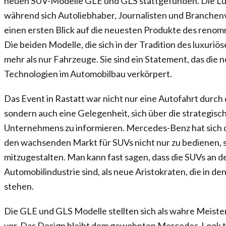
neuen SUV-Modelle GLE und GLS stattgefunden. Die Luf
während sich Autoliebhaber, Journalisten und Branche
einen ersten Blick auf die neuesten Produkte des renom
Die beiden Modelle, die sich in der Tradition des luxuriö
mehr als nur Fahrzeuge. Sie sind ein Statement, das die
Technologien im Automobilbau verkörpert.
Das Event in Rastatt war nicht nur eine Autofahrt durch
sondern auch eine Gelegenheit, sich über die strategisc
Unternehmens zu informieren. Mercedes-Benz hat sich 
den wachsenden Markt für SUVs nicht nur zu bedienen, s
mitzugestalten. Man kann fast sagen, dass die SUVs an d
Automobilindustrie sind, als neue Aristokraten, die in de
stehen.
Die GLE und GLS Modelle stellten sich als wahre Meist
vor. Das Design bleibt dem gewohnten Mercedes-Look tre