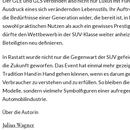
Der GLE und GLS verbinden also nicht nur Luxus mit Funk
Ausdruck eines sich verändernden Lebensstils. Ihr Auft
die Bedürfnisse einer Generation wider, die bereit ist, in
sowohl praktischen Nutzen als auch ein gewisses Presti
dürfte den Wettbewerb in der SUV-Klasse weiter anheizen
Beteiligten neu definieren.
In Rastatt wurde nicht nur die Gegenwart der SUV gefeier
die Zukunft geworfen. Das Event hat einmal mehr gezeig
Tradition Hand in Hand gehen können, wenn es darum g
Verbraucher zu verstehen und zu erfüllen. So bleiben d
Modelle, sondern vielmehr Symbolfiguren einer aufregen
Automobilindustrie.
Über die Autorin
Julius Wagner