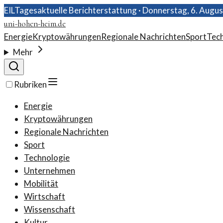
EIL
Tagesaktuelle Berichterstattung ·
Donnerstag, 6. Augu
uni-hohen-heim.de
Energie
Kryptowährungen
Regionale Nachrichten
Sport
Tec
Mehr
Rubriken
Energie
Kryptowährungen
Regionale Nachrichten
Sport
Technologie
Unternehmen
Mobilität
Wirtschaft
Wissenschaft
Kultur