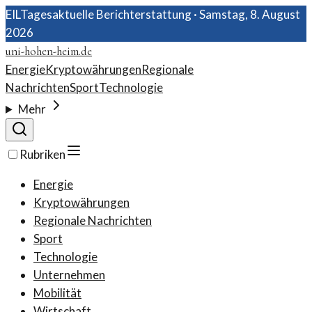
EIL
Tagesaktuelle Berichterstattung ·
Samstag, 8. August
2026
uni-hohen-heim.de
Energie
Kryptowährungen
Regionale
Nachrichten
Sport
Technologie
Mehr
Rubriken
Energie
Kryptowährungen
Regionale Nachrichten
Sport
Technologie
Unternehmen
Mobilität
Wirtschaft