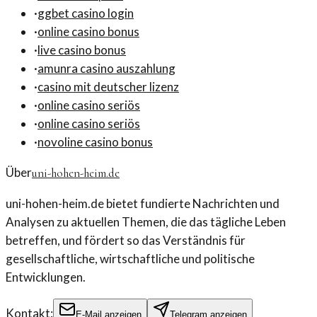
·
ggbet casino login
·
online casino bonus
·
live casino bonus
·
amunra casino auszahlung
·
casino mit deutscher lizenz
·
online casino seriös
·
online casino seriös
·
novoline casino bonus
Über
uni-hohen-heim.de
uni-hohen-heim.de bietet fundierte Nachrichten und
Analysen zu aktuellen Themen, die das tägliche Leben
betreffen, und fördert so das Verständnis für
gesellschaftliche, wirtschaftliche und politische
Entwicklungen.
Kontakt:
E-Mail anzeigen
Telegram anzeigen