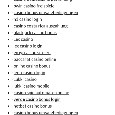
·
bwin casino freispiele
·
casino bonus umsatzbedingungen
·
n1 casino login
·
casino costa rica auszahlung
·
blackjack casino bonus
·
Lex casino
·
lex casino login
·
en iyi casino siteleri
·
baccarat casino online
·
online casino bonus
·
leon casino login
·
Lukki casino
·
lukki casino mobile
·
casino spielautomaten online
·
verde casino bonus login
·
netbet casino bonus
·
casino bonus umsatzbedingungen