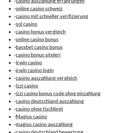
·
casino auszahlung erfahrungen
·
online casino schweiz
·
casino mit schneller verifizierung
·
sol casino
·
casino bonus vergleich
·
online casino bonus
·
bassbet casino bonus
·
casino bonus siteleri
·
Irwin casino
·
irwin casino login
·
casino auszahlung vergleich
·
Izzi casino
·
izzi casino bonus code ohne einzahlung
·
casino deutschland auszahlung
·
casino ohne tischlimit
·
Magius casino
·
magius casino auszahlung
·
casino deutschland bewertung