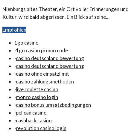
Nienburgs altes Theater, ein Ort voller Erinnerungen und
Kultur, wird bald abgerissen. Ein Blick auf seine
Geschichte und die Bedeutung für die Stadt.
Empfohlen
1go casino
·
1go casino promo code
·
casino deutschland bewertung
·
casino deutschland bewertung
·
casino ohne einsatzlimit
·
casino zahlungsmethoden
·
live roulette casino
·
monro casino login
·
casino bonus umsatzbedingungen
·
pelican casino
·
cashback casino
·
revolution casino login