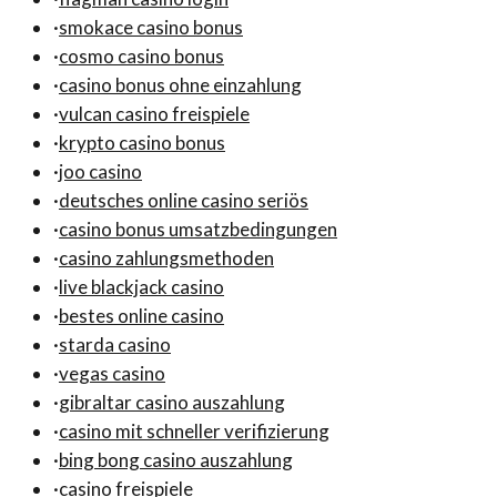
·
smokace casino bonus
·
cosmo casino bonus
·
casino bonus ohne einzahlung
·
vulcan casino freispiele
·
krypto casino bonus
·
joo casino
·
deutsches online casino seriös
·
casino bonus umsatzbedingungen
·
casino zahlungsmethoden
·
live blackjack casino
·
bestes online casino
·
starda casino
·
vegas casino
·
gibraltar casino auszahlung
·
casino mit schneller verifizierung
·
bing bong casino auszahlung
·
casino freispiele