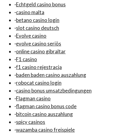
·
Echtgeld casino bonus
·
casino malta
·
betano casino login
·
slot casino deutsch
·
Evolve casino
·
evolve casino seriös
·
online casino gibraltar
·
F1 casino
·
f1 casino rejestracja
·
baden baden casino auszahlung
·
robocat casino login
·
casino bonus umsatzbedingungen
·
Flagman casino
·
flagman casino bonus code
·
bitcoin casino auszahlung
·
spicy casinos
·
wazamba casino freispiele