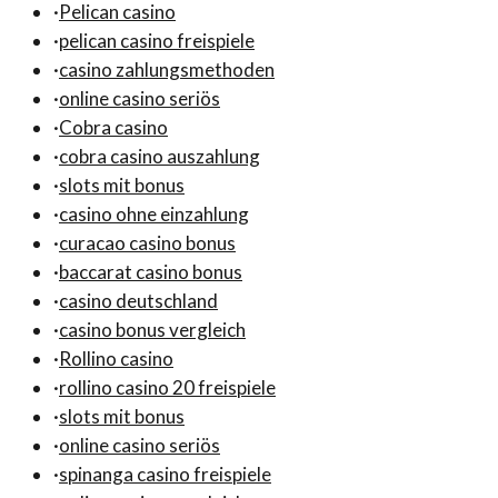
·
Pelican casino
·
pelican casino freispiele
·
casino zahlungsmethoden
·
online casino seriös
·
Cobra casino
·
cobra casino auszahlung
·
slots mit bonus
·
casino ohne einzahlung
·
curacao casino bonus
·
baccarat casino bonus
·
casino deutschland
·
casino bonus vergleich
·
Rollino casino
·
rollino casino 20 freispiele
·
slots mit bonus
·
online casino seriös
·
spinanga casino freispiele