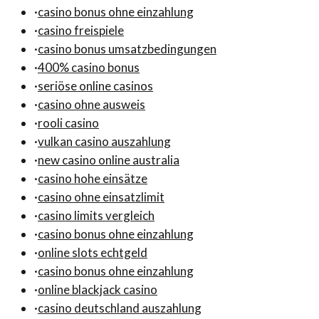
·
casino bonus ohne einzahlung
·
casino freispiele
·
casino bonus umsatzbedingungen
·
400% casino bonus
·
seriöse online casinos
·
casino ohne ausweis
·
rooli casino
·
vulkan casino auszahlung
·
new casino online australia
·
casino hohe einsätze
·
casino ohne einsatzlimit
·
casino limits vergleich
·
casino bonus ohne einzahlung
·
online slots echtgeld
·
casino bonus ohne einzahlung
·
online blackjack casino
·
casino deutschland auszahlung