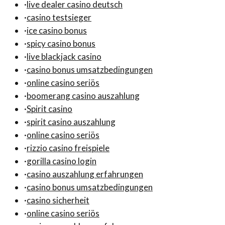
·
live dealer casino deutsch
·
casino testsieger
·
ice casino bonus
·
spicy casino bonus
·
live blackjack casino
·
casino bonus umsatzbedingungen
·
online casino seriös
·
boomerang casino auszahlung
·
Spirit casino
·
spirit casino auszahlung
·
online casino seriös
·
rizzio casino freispiele
·
gorilla casino login
·
casino auszahlung erfahrungen
·
casino bonus umsatzbedingungen
·
casino sicherheit
·
online casino seriös