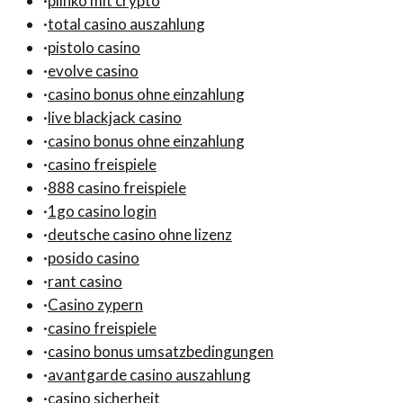
·
plinko mit crypto
·
total casino auszahlung
·
pistolo casino
·
evolve casino
·
casino bonus ohne einzahlung
·
live blackjack casino
·
casino bonus ohne einzahlung
·
casino freispiele
·
888 casino freispiele
·
1go casino login
·
deutsche casino ohne lizenz
·
posido casino
·
rant casino
·
Casino zypern
·
casino freispiele
·
casino bonus umsatzbedingungen
·
avantgarde casino auszahlung
·
casino sicherheit