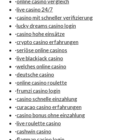
·
online casino vergleich
·
live casino 24/7
·
casino mit schneller verifizierung
·
lucky dreams casino login
·
casino hohe einsätze
·
crypto casino erfahrungen
·
seriöse online casinos
·
live blackjack casino
·
welches online casino
·
deutsche casino
·
online casino roulette
·
frumzi casino login
·
casino schnelle einzahlung
·
curacao casino erfahrungen
·
casino bonus ohne einzahlung
·
live roulette casino
·
cashwin casino
·
flagman casino login