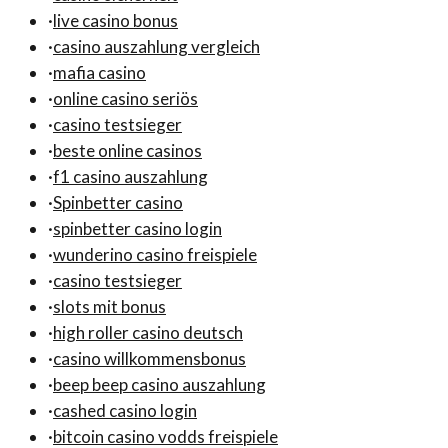
·
live casino bonus
·
casino auszahlung vergleich
·
mafia casino
·
online casino seriös
·
casino testsieger
·
beste online casinos
·
f1 casino auszahlung
·
Spinbetter casino
·
spinbetter casino login
·
wunderino casino freispiele
·
casino testsieger
·
slots mit bonus
·
high roller casino deutsch
·
casino willkommensbonus
·
beep beep casino auszahlung
·
cashed casino login
·
bitcoin casino vodds freispiele