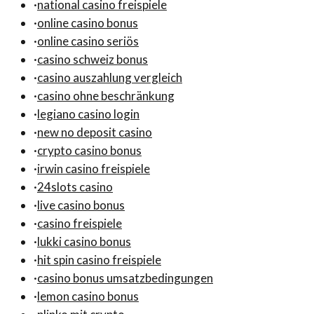
·
national casino freispiele
·
online casino bonus
·
online casino seriös
·
casino schweiz bonus
·
casino auszahlung vergleich
·
casino ohne beschränkung
·
legiano casino login
·
new no deposit casino
·
crypto casino bonus
·
irwin casino freispiele
·
24slots casino
·
live casino bonus
·
casino freispiele
·
lukki casino bonus
·
hit spin casino freispiele
·
casino bonus umsatzbedingungen
·
lemon casino bonus