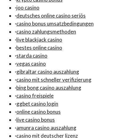
·
joo casino
·
deutsches online casino seriös
·
casino bonus umsatzbedingungen
·
casino zahlungsmethoden
·
live blackjack casino
·
bestes online casino
·
starda casino
·
vegas casino
·
gibraltar casino auszahlung
·
casino mit schneller verifizierung
·
bing bong casino auszahlung
·
casino freispiele
·
ggbet casino login
·
online casino bonus
·
live casino bonus
·
amunra casino auszahlung
·
casino mit deutscher lizenz