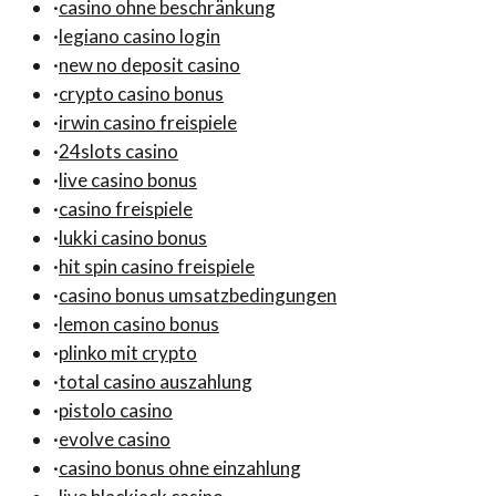
·
casino ohne beschränkung
·
legiano casino login
·
new no deposit casino
·
crypto casino bonus
·
irwin casino freispiele
·
24slots casino
·
live casino bonus
·
casino freispiele
·
lukki casino bonus
·
hit spin casino freispiele
·
casino bonus umsatzbedingungen
·
lemon casino bonus
·
plinko mit crypto
·
total casino auszahlung
·
pistolo casino
·
evolve casino
·
casino bonus ohne einzahlung