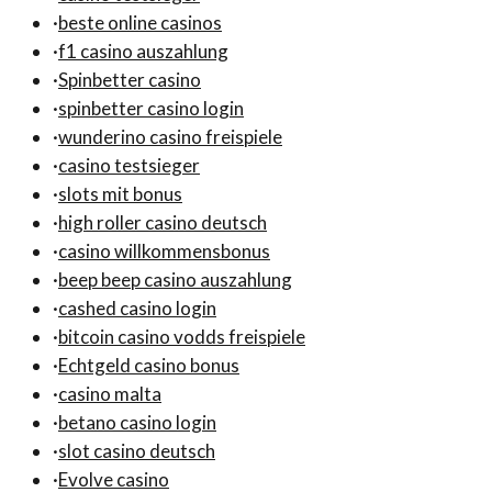
·
beste online casinos
·
f1 casino auszahlung
·
Spinbetter casino
·
spinbetter casino login
·
wunderino casino freispiele
·
casino testsieger
·
slots mit bonus
·
high roller casino deutsch
·
casino willkommensbonus
·
beep beep casino auszahlung
·
cashed casino login
·
bitcoin casino vodds freispiele
·
Echtgeld casino bonus
·
casino malta
·
betano casino login
·
slot casino deutsch
·
Evolve casino