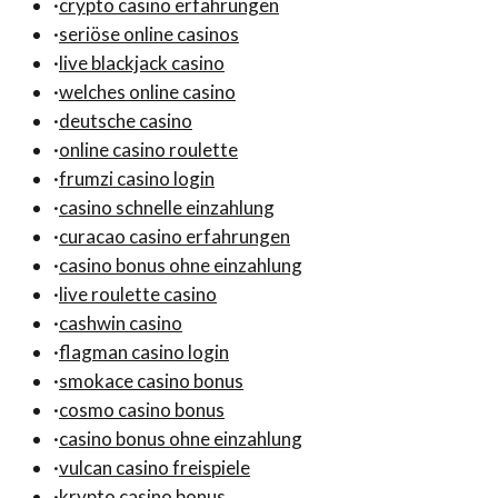
·
crypto casino erfahrungen
·
seriöse online casinos
·
live blackjack casino
·
welches online casino
·
deutsche casino
·
online casino roulette
·
frumzi casino login
·
casino schnelle einzahlung
·
curacao casino erfahrungen
·
casino bonus ohne einzahlung
·
live roulette casino
·
cashwin casino
·
flagman casino login
·
smokace casino bonus
·
cosmo casino bonus
·
casino bonus ohne einzahlung
·
vulcan casino freispiele
·
krypto casino bonus