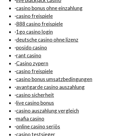
·
live blackjack casino
·
casino bonus ohne einzahlung
·
casino freispiele
·
888 casino freispiele
·
1go casino login
·
deutsche casino ohne lizenz
·
posido casino
·
rant casino
·
Casino zypern
·
casino freispiele
·
casino bonus umsatzbedingungen
·
avantgarde casino auszahlung
·
casino sicherheit
·
live casino bonus
·
casino auszahlung vergleich
·
mafia casino
·
online casino seriös
·
casino testsieger