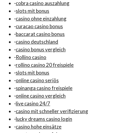
·
cobra casino auszahlung
·
slots mit bonus
·
casino ohne einzahlung
·
curacao casino bonus
·
baccarat casino bonus
·
casino deutschland
·
casino bonus vergleich
·
Rollino casino
·
rollino casino 20 freispiele
·
slots mit bonus
·
online casino seriös
·
spinanga casino freispiele
·
online casino vergleich
·
live casino 24/7
·
casino mit schneller verifizierung
·
lucky dreams casino login
·
casino hohe einsätze