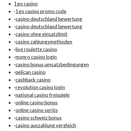
1go casino
·
1go casino promo code
·
casino deutschland bewertung
·
casino deutschland bewertung
·
casino ohne einsatzlimit
·
casino zahlungsmethoden
·
live roulette casino
·
monro casino login
·
casino bonus umsatzbedingungen
·
pelican casino
·
cashback casino
·
revolution casino login
·
national casino freispiele
·
online casino bonus
·
online casino seriös
·
casino schweiz bonus
·
casino auszahlung vergleich