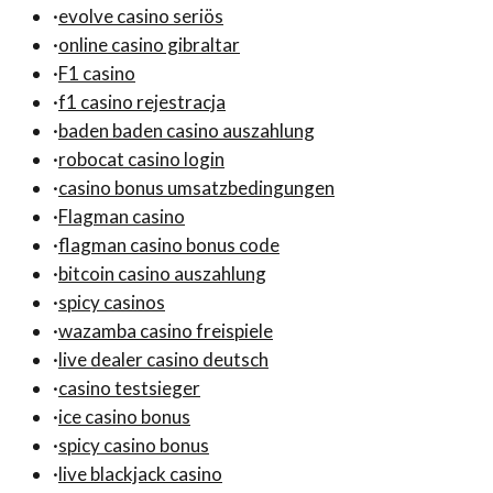
·
evolve casino seriös
·
online casino gibraltar
·
F1 casino
·
f1 casino rejestracja
·
baden baden casino auszahlung
·
robocat casino login
·
casino bonus umsatzbedingungen
·
Flagman casino
·
flagman casino bonus code
·
bitcoin casino auszahlung
·
spicy casinos
·
wazamba casino freispiele
·
live dealer casino deutsch
·
casino testsieger
·
ice casino bonus
·
spicy casino bonus
·
live blackjack casino