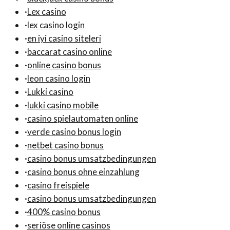
·
Lex casino
·
lex casino login
·
en iyi casino siteleri
·
baccarat casino online
·
online casino bonus
·
leon casino login
·
Lukki casino
·
lukki casino mobile
·
casino spielautomaten online
·
verde casino bonus login
·
netbet casino bonus
·
casino bonus umsatzbedingungen
·
casino bonus ohne einzahlung
·
casino freispiele
·
casino bonus umsatzbedingungen
·
400% casino bonus
·
seriöse online casinos