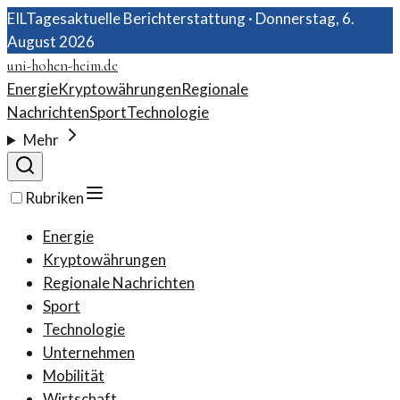
EIL
Tagesaktuelle Berichterstattung ·
Donnerstag, 6.
August 2026
uni-hohen-heim.de
Energie
Kryptowährungen
Regionale
Nachrichten
Sport
Technologie
Mehr
Rubriken
Energie
Kryptowährungen
Regionale Nachrichten
Sport
Technologie
Unternehmen
Mobilität
Wirtschaft