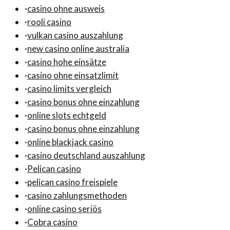
·
casino ohne ausweis
·
rooli casino
·
vulkan casino auszahlung
·
new casino online australia
·
casino hohe einsätze
·
casino ohne einsatzlimit
·
casino limits vergleich
·
casino bonus ohne einzahlung
·
online slots echtgeld
·
casino bonus ohne einzahlung
·
online blackjack casino
·
casino deutschland auszahlung
·
Pelican casino
·
pelican casino freispiele
·
casino zahlungsmethoden
·
online casino seriös
·
Cobra casino