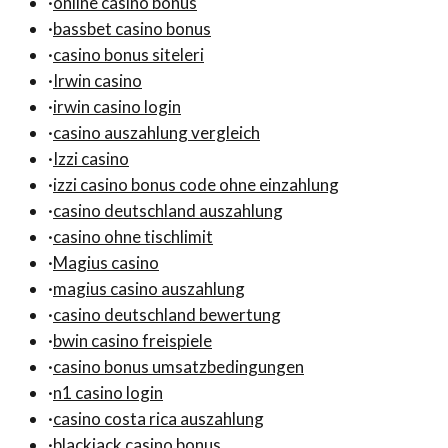
·
online casino bonus
·
bassbet casino bonus
·
casino bonus siteleri
·
Irwin casino
·
irwin casino login
·
casino auszahlung vergleich
·
Izzi casino
·
izzi casino bonus code ohne einzahlung
·
casino deutschland auszahlung
·
casino ohne tischlimit
·
Magius casino
·
magius casino auszahlung
·
casino deutschland bewertung
·
bwin casino freispiele
·
casino bonus umsatzbedingungen
·
n1 casino login
·
casino costa rica auszahlung
·
blackjack casino bonus