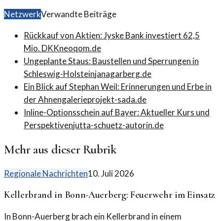
Netzwerk
Verwandte Beiträge
Rückkauf von Aktien: Jyske Bank investiert 62,5
Mio. DKK
neoqom.de
Ungeplante Staus: Baustellen und Sperrungen in
Schleswig-Holstein
janagarberg.de
Ein Blick auf Stephan Weil: Erinnerungen und Erbe in
der Ahnengalerie
projekt-sada.de
Inline-Optionsschein auf Bayer: Aktueller Kurs und
Perspektiven
jutta-schuetz-autorin.de
Mehr aus dieser Rubrik
Regionale Nachrichten
10. Juli 2026
Kellerbrand in Bonn-Auerberg: Feuerwehr im Einsatz
In Bonn-Auerberg brach ein Kellerbrand in einem