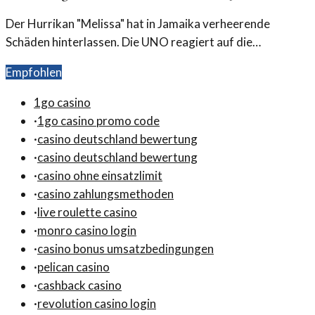
Der Hurrikan "Melissa" hat in Jamaika verheerende
Schäden hinterlassen. Die UNO reagiert auf die
katastrophalen Auswirkungen und kündigt
Empfohlen
Hilfsmaßnahmen an.
1go casino
·
1go casino promo code
·
casino deutschland bewertung
·
casino deutschland bewertung
·
casino ohne einsatzlimit
·
casino zahlungsmethoden
·
live roulette casino
·
monro casino login
·
casino bonus umsatzbedingungen
·
pelican casino
·
cashback casino
·
revolution casino login