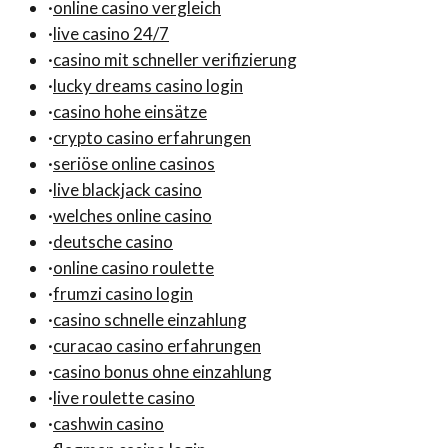
·
online casino vergleich
·
live casino 24/7
·
casino mit schneller verifizierung
·
lucky dreams casino login
·
casino hohe einsätze
·
crypto casino erfahrungen
·
seriöse online casinos
·
live blackjack casino
·
welches online casino
·
deutsche casino
·
online casino roulette
·
frumzi casino login
·
casino schnelle einzahlung
·
curacao casino erfahrungen
·
casino bonus ohne einzahlung
·
live roulette casino
·
cashwin casino