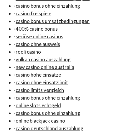
·
casino bonus ohne einzahlung
·
casino freispiele
·
casino bonus umsatzbedingungen
·
400% casino bonus
·
seriöse online casinos
·
casino ohne ausweis
·
rooli casino
·
vulkan casino auszahlung
·
new casino online australia
·
casino hohe einsätze
·
casino ohne einsatzlimit
·
casino limits vergleich
·
casino bonus ohne einzahlung
·
online slots echtgeld
·
casino bonus ohne einzahlung
·
online blackjack casino
·
casino deutschland auszahlung