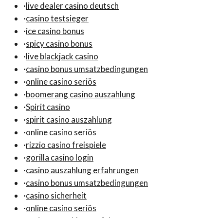
·
live dealer casino deutsch
·
casino testsieger
·
ice casino bonus
·
spicy casino bonus
·
live blackjack casino
·
casino bonus umsatzbedingungen
·
online casino seriös
·
boomerang casino auszahlung
·
Spirit casino
·
spirit casino auszahlung
·
online casino seriös
·
rizzio casino freispiele
·
gorilla casino login
·
casino auszahlung erfahrungen
·
casino bonus umsatzbedingungen
·
casino sicherheit
·
online casino seriös