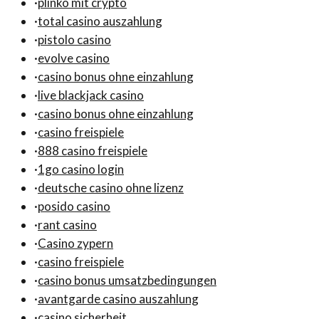
·
plinko mit crypto
·
total casino auszahlung
·
pistolo casino
·
evolve casino
·
casino bonus ohne einzahlung
·
live blackjack casino
·
casino bonus ohne einzahlung
·
casino freispiele
·
888 casino freispiele
·
1go casino login
·
deutsche casino ohne lizenz
·
posido casino
·
rant casino
·
Casino zypern
·
casino freispiele
·
casino bonus umsatzbedingungen
·
avantgarde casino auszahlung
·
casino sicherheit