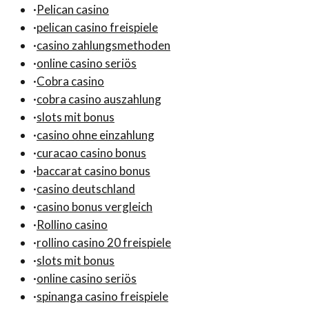
·
Pelican casino
·
pelican casino freispiele
·
casino zahlungsmethoden
·
online casino seriös
·
Cobra casino
·
cobra casino auszahlung
·
slots mit bonus
·
casino ohne einzahlung
·
curacao casino bonus
·
baccarat casino bonus
·
casino deutschland
·
casino bonus vergleich
·
Rollino casino
·
rollino casino 20 freispiele
·
slots mit bonus
·
online casino seriös
·
spinanga casino freispiele