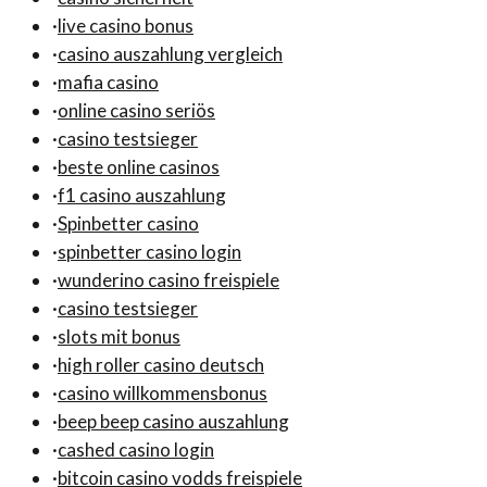
·
live casino bonus
·
casino auszahlung vergleich
·
mafia casino
·
online casino seriös
·
casino testsieger
·
beste online casinos
·
f1 casino auszahlung
·
Spinbetter casino
·
spinbetter casino login
·
wunderino casino freispiele
·
casino testsieger
·
slots mit bonus
·
high roller casino deutsch
·
casino willkommensbonus
·
beep beep casino auszahlung
·
cashed casino login
·
bitcoin casino vodds freispiele