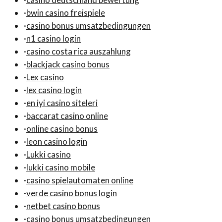
·
bwin casino freispiele
·
casino bonus umsatzbedingungen
·
n1 casino login
·
casino costa rica auszahlung
·
blackjack casino bonus
·
Lex casino
·
lex casino login
·
en iyi casino siteleri
·
baccarat casino online
·
online casino bonus
·
leon casino login
·
Lukki casino
·
lukki casino mobile
·
casino spielautomaten online
·
verde casino bonus login
·
netbet casino bonus
·
casino bonus umsatzbedingungen