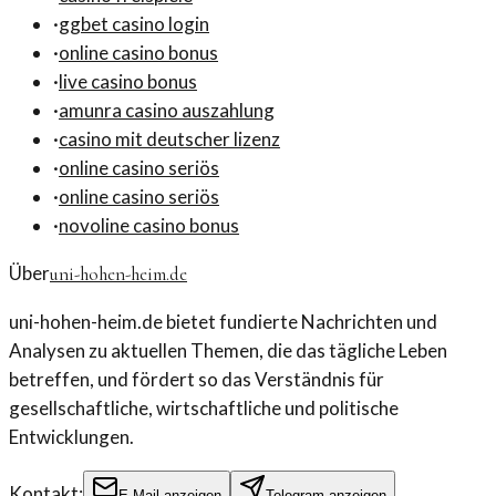
·
ggbet casino login
·
online casino bonus
·
live casino bonus
·
amunra casino auszahlung
·
casino mit deutscher lizenz
·
online casino seriös
·
online casino seriös
·
novoline casino bonus
Über
uni-hohen-heim.de
uni-hohen-heim.de bietet fundierte Nachrichten und
Analysen zu aktuellen Themen, die das tägliche Leben
betreffen, und fördert so das Verständnis für
gesellschaftliche, wirtschaftliche und politische
Entwicklungen.
Kontakt:
E-Mail anzeigen
Telegram anzeigen