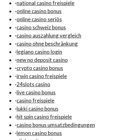
·
national casino freispiele
·
online casino bonus
·
online casino seriös
·
casino schweiz bonus
·
casino auszahlung vergleich
·
casino ohne beschränkung
·
legiano casino login
·
new no deposit casino
·
crypto casino bonus
·
irwin casino freispiele
·
24slots casino
·
live casino bonus
·
casino freispiele
·
lukki casino bonus
·
hit spin casino freispiele
·
casino bonus umsatzbedingungen
·
lemon casino bonus