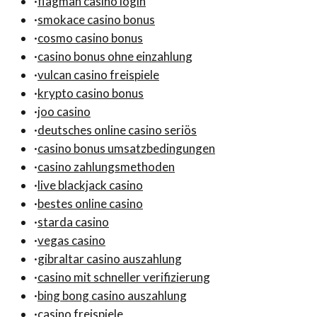
·
flagman casino login
·
smokace casino bonus
·
cosmo casino bonus
·
casino bonus ohne einzahlung
·
vulcan casino freispiele
·
krypto casino bonus
·
joo casino
·
deutsches online casino seriös
·
casino bonus umsatzbedingungen
·
casino zahlungsmethoden
·
live blackjack casino
·
bestes online casino
·
starda casino
·
vegas casino
·
gibraltar casino auszahlung
·
casino mit schneller verifizierung
·
bing bong casino auszahlung
·
casino freispiele