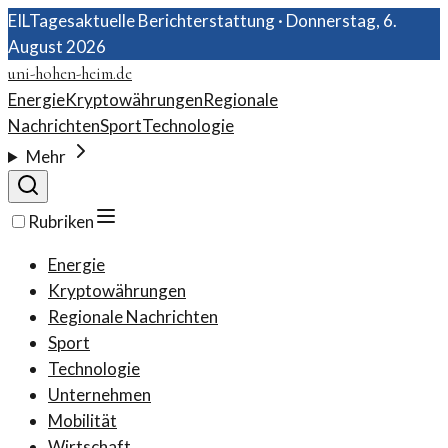
EIL
Tagesaktuelle Berichterstattung ·
Donnerstag, 6.
August 2026
uni-hohen-heim.de
Energie
Kryptowährungen
Regionale
Nachrichten
Sport
Technologie
Mehr
Rubriken
Energie
Kryptowährungen
Regionale Nachrichten
Sport
Technologie
Unternehmen
Mobilität
Wirtschaft